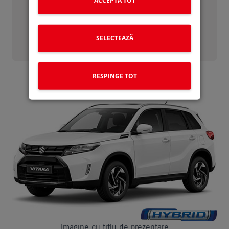
CAUTA UN DEALER
SELECTEAZĂ
1 DEALER GASIT
RESPINGE TOT
Imagine cu titlu de prezentare