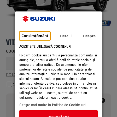
MOTORIZARE
Imagine cu titlu de prezentare
Consimțământ
CULOARE
Detalii
Despre
VITARA MILD HYBRID 48V
ACEST SITE UTILIZEAZĂ COOKIE-URI
COOL / 1.4L / 2WD / 6MT
Folosim cookie-uri pentru a personaliza conținutul și
ECHIPARE
anunțurile, pentru a oferi funcții de rețele sociale și
WHITE
pentru a analiza traficul. De asemenea, le oferim
partenerilor de rețele sociale, de publicitate și de
analize informații cu privire la modul în care folosiți
DOTARI SI SPECIFICATII
site-ul nostru. Aceștia le pot combina cu alte
informații oferite de dvs. sau culese în urma folosirii
COMPARA
serviciilor lor. În cazul în care alegeți să continuați să
utilizați website-ul nostru, sunteți de acord cu
utilizarea modulelor noastre cookie.
Pret Recomandat
i
de vanzare (TVA inclus)
Citeşte mai multe în Politica de Cookie-uri
19770 €
ACCEPTĂ TOT