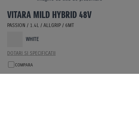
VITARA MILD HYBRID 48V
PASSION / 1.4L / ALLGRIP / 6MT
WHITE
DOTARI SI SPECIFICATII
COMPARA
Pret Recomandat
i
de vanzare (TVA inclus)
23240 €
CAUTA UN DEALER
1 DEALER GASIT