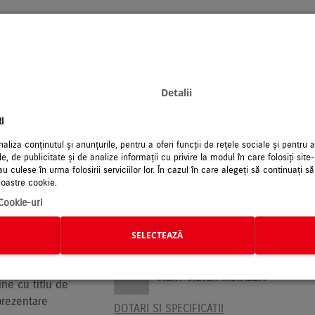
S-CROSS MILD HYBRID 48
PASSION / 1.4L / 2WD / 6MT
Detalii
SPHERE BLUE PEARL
ne cu titlu de
prezentare
I
DOTARI SI SPECIFICATII
liza conținutul și anunțurile, pentru a oferi funcții de rețele sociale și pentru 
COMPARA
le, de publicitate și de analize informații cu privire la modul în care folosiți sit
au culese în urma folosirii serviciilor lor. În cazul în care alegeți să continuați să
noastre cookie.
 Cookie-uri
S-CROSS MILD HYBRID 48
SELECTEAZĂ
PASSION / 1.4L / ALLGRIP SELECT / 6MT
SILKY SILVER METALLIC
ne cu titlu de
prezentare
DOTARI SI SPECIFICATII