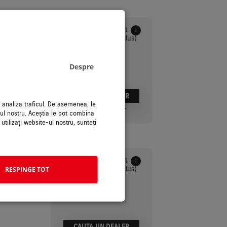
V
Pret Recomandat
i
de vanzare (TVA inclus)
23315 €
Despre
CAUTA UN DEALER
a analiza traficul. De asemenea, le
1 DEALER GASIT
e-ul nostru. Aceștia le pot combina
 utilizați website-ul nostru, sunteți
V
Pret Recomandat
i
de vanzare (TVA inclus)
RESPINGE TOT
25560 €
CAUTA UN DEALER