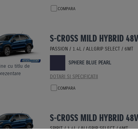
COMPARA
S-CROSS MILD HYBRID 48
PASSION / 1.4L / ALLGRIP SELECT / 6MT
SPHERE BLUE PEARL
ne cu titlu de
prezentare
DOTARI SI SPECIFICATII
COMPARA
S-CROSS MILD HYBRID 48
SPIRIT / 1.4L / ALLGRIP SELECT / 6MT