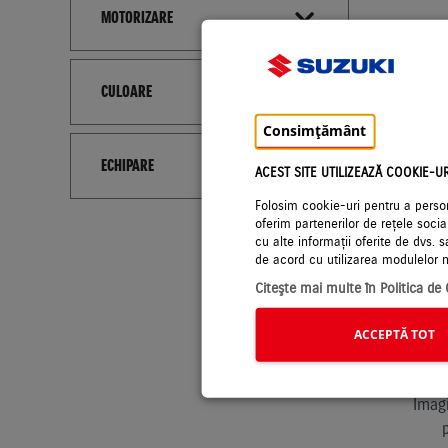
MOTORIZARE
CULOARE
Consimțământ
Imagi
ECHIPARE
ACEST SITE UTILIZEAZĂ COOKIE-UR
Folosim cookie-uri pentru a persona
oferim partenerilor de rețele socia
cu alte informații oferite de dvs. s
de acord cu utilizarea modulelor 
Citeşte mai multe în Politica de
ACCEPTĂ TOT
Imagi