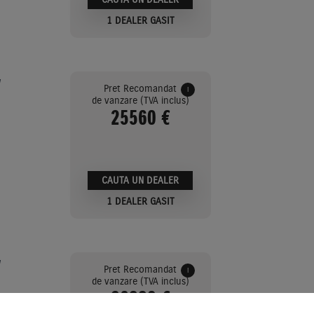
1 DEALER GASIT
V
Pret Recomandat
i
de vanzare (TVA inclus)
25560 €
CAUTA UN DEALER
1 DEALER GASIT
V
Pret Recomandat
i
de vanzare (TVA inclus)
26880 €