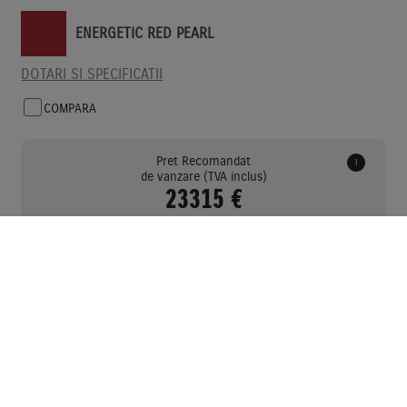
ENERGETIC RED PEARL
DOTARI SI SPECIFICATII
COMPARA
Pret Recomandat
i
de vanzare (TVA inclus)
23315 €
CAUTA UN DEALER
1 DEALER GASIT