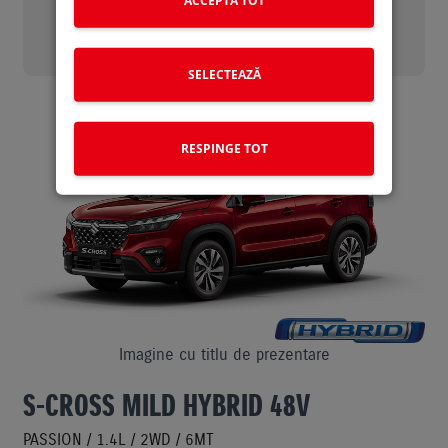
CAUTA UN DEALER
1 DEALER GASIT
SELECTEAZĂ
RESPINGE TOT
Imagine cu titlu de prezentare
S-CROSS MILD HYBRID 48V
PASSION / 1.4L / 2WD / 6MT