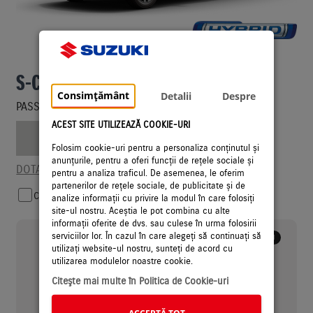
MOTORIZARE
Imagine cu titlu de prezentare
S-CROSS MILD HYBRID 48V
Consimțământ
CULOARE
Detalii
Despre
PASSION / 1.4L / 2WD / 6MT
ACEST SITE UTILIZEAZĂ COOKIE-URI
SILKY SILVER METALLIC
Folosim cookie-uri pentru a personaliza conținutul și
ECHIPARE
anunțurile, pentru a oferi funcții de rețele sociale și
DOTARI SI SPECIFICATII
pentru a analiza traficul. De asemenea, le oferim
partenerilor de rețele sociale, de publicitate și de
COMPARA
analize informații cu privire la modul în care folosiți
site-ul nostru. Aceștia le pot combina cu alte
informații oferite de dvs. sau culese în urma folosirii
serviciilor lor. În cazul în care alegeți să continuați să
Pret Recomandat
i
de vanzare (TVA inclus)
utilizați website-ul nostru, sunteți de acord cu
23315 €
utilizarea modulelor noastre cookie.
Citeşte mai multe în Politica de Cookie-uri
ACCEPTĂ TOT